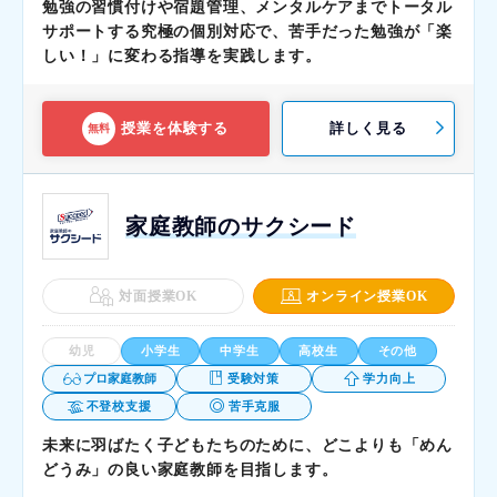
勉強の習慣付けや宿題管理、メンタルケアまでトータル
サポートする究極の個別対応で、苦手だった勉強が「楽
しい！」に変わる指導を実践します。
授業を体験する
詳しく見る
無料
家庭教師のサクシード
対面授業OK
オンライン授業OK
幼児
小学生
中学生
高校生
その他
プロ家庭教師
受験対策
学力向上
不登校支援
苦手克服
未来に羽ばたく子どもたちのために、どこよりも「めん
どうみ」の良い家庭教師を目指します。