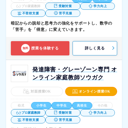
プロ家庭教師
受験対策
学力向上
不登校支援
苦手克服
暗記からの脱却と思考力の強化をサポートし、数学の
「苦手」を「得意」に変えていきます。
授業を体験する
詳しく見る
無料
発達障害・グレーゾーン専門 オ
ンライン家庭教師ソウガク
対面授業OK
オンライン授業OK
幼児
小学生
中学生
高校生
その他
プロ家庭教師
受験対策
学力向上
不登校支援
苦手克服