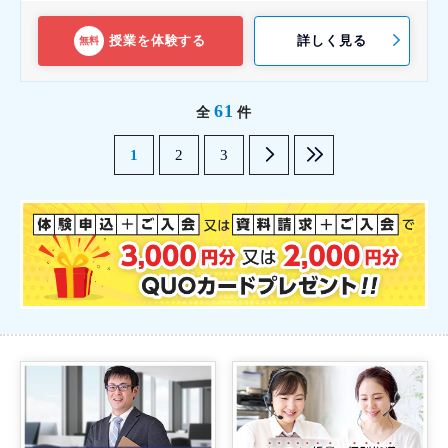
授業を体験する
詳しく見る
無料
61
全
件
1
2
3