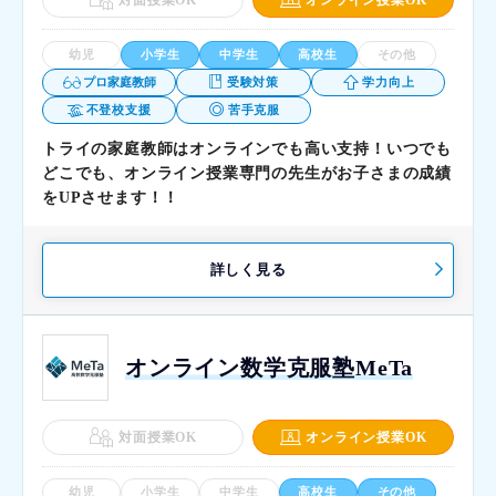
幼児
小学生
中学生
高校生
その他
プロ家庭教師
受験対策
学力向上
不登校支援
苦手克服
トライの家庭教師はオンラインでも高い支持！いつでも
どこでも、オンライン授業専門の先生がお子さまの成績
をUPさせます！！
詳しく見る
オンライン数学克服塾MeTa
対面授業OK
オンライン授業OK
幼児
小学生
中学生
高校生
その他