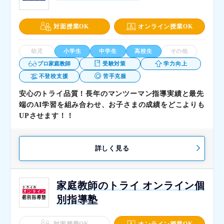
対面授業OK
オンライン授業OK
幼児
小学生
中学生
高校生
その他
プロ家庭教師
受験対策
学力向上
不登校支援
苦手克服
安心のトライ品質！長年のマンツーマン指導実績と最先
端のAI学習を組み合わせ、お子さまの成績をどこよりも
UPさせます！！
詳しく見る
家庭教師のトライ オンライン個
別指導塾
対面授業OK
オンライン授業OK