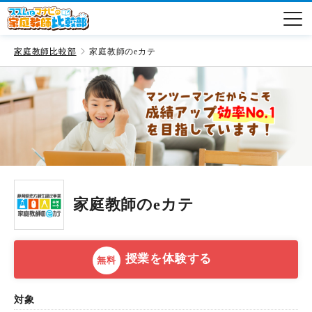
家庭教師比較部
家庭教師のeカテ
家庭教師のeカテ
授業を体験する
無料
対象