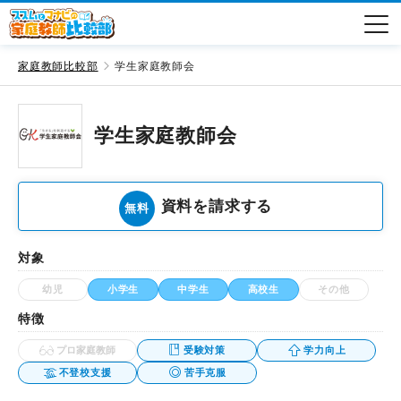
家庭教師比較部
学生家庭教師会
学生家庭教師会
資料を請求する
無料
対象
幼児
小学生
中学生
高校生
その他
特徴
プロ家庭教師
受験対策
学力向上
不登校支援
苦手克服