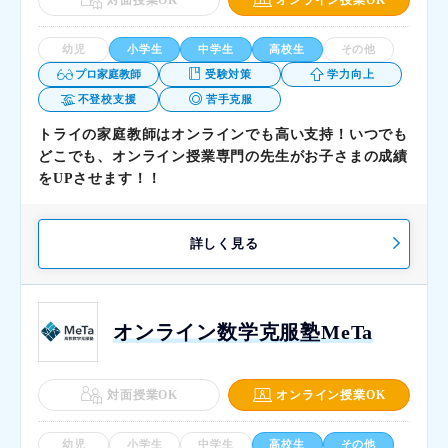
幼児
小学生
中学生
高校生
その他
プロ家庭教師
受験対策
学力向上
不登校支援
苦手克服
トライの家庭教師はオンラインでも高い支持！いつでも
どこでも、オンライン授業専門の先生がお子さまの成績
をUPさせます！！
詳しく見る
オンライン数学克服塾MeTa
対面授業OK
オンライン授業OK
幼児
小学生
中学生
高校生
その他