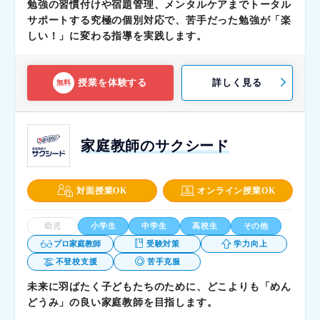
勉強の習慣付けや宿題管理、メンタルケアまでトータル
サポートする究極の個別対応で、苦手だった勉強が「楽
しい！」に変わる指導を実践します。
授業を体験する
詳しく見る
無料
家庭教師のサクシード
対面授業OK
オンライン授業OK
幼児
小学生
中学生
高校生
その他
プロ家庭教師
受験対策
学力向上
不登校支援
苦手克服
未来に羽ばたく子どもたちのために、どこよりも「めん
どうみ」の良い家庭教師を目指します。