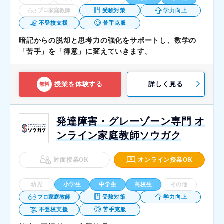
プロ家庭教師
受験対策
学力向上
不登校支援
苦手克服
暗記からの脱却と思考力の強化をサポートし、数学の
「苦手」を「得意」に変えていきます。
授業を体験する
詳しく見る
無料
発達障害・グレーゾーン専門 オ
ンライン家庭教師ソウガク
対面授業OK
オンライン授業OK
幼児
小学生
中学生
高校生
その他
プロ家庭教師
受験対策
学力向上
不登校支援
苦手克服