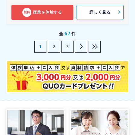
授業を体験する
詳しく見る
無料
62
全
件
1
2
3