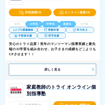
対面授業OK
オンライン授業OK
幼児
小学生
中学生
高校生
その他
プロ家庭教師
受験対策
学力向上
不登校支援
苦手克服
安心のトライ品質！長年のマンツーマン指導実績と最先
端のAI学習を組み合わせ、お子さまの成績をどこよりも
UPさせます！！
詳しく見る
家庭教師のトライ オンライン個
別指導塾
対面授業OK
オンライン授業OK