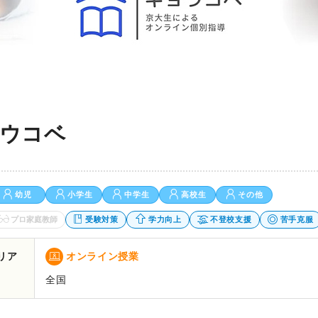
ウコベ
幼児
小学生
中学生
高校生
その他
プロ家庭教師
受験対策
学力向上
不登校支援
苦手克服
リア
オンライン授業
全国