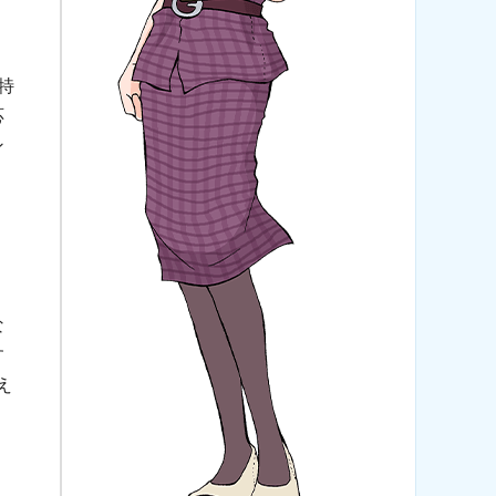
特
応
ン
り
。
な
す
え