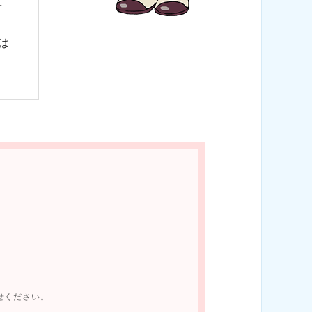
を
、
は
せください。