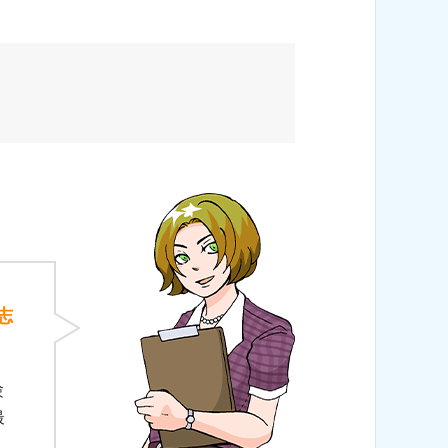
志
験
最